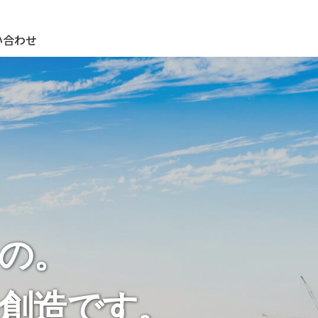
期待され、期待に応え、期待を超える ＣＫサンエツグループ
い合わせ
の
。
創造です
。