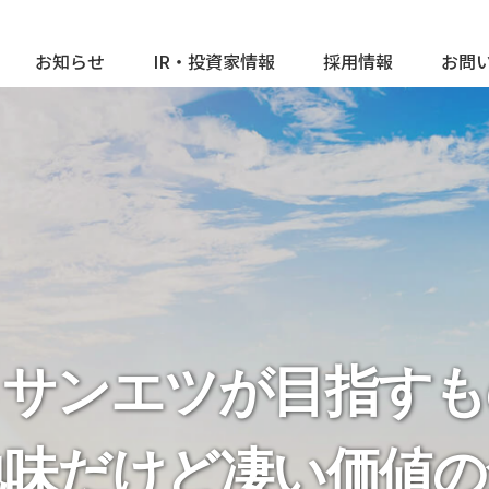
お知らせ
IR・投資家情報
採用情報
お問
Ｋサンエツが目指すも
地味だけど
凄い価値の