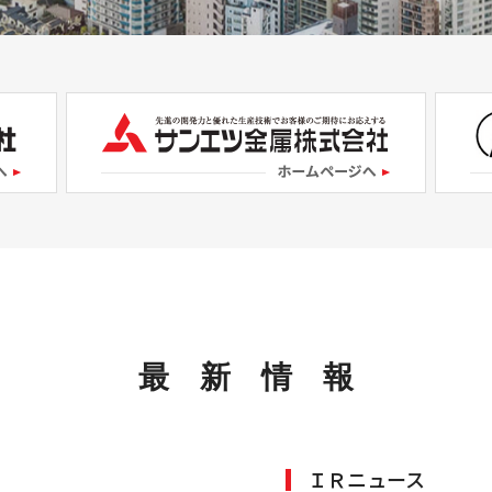
最新情
報
ＩＲニュース