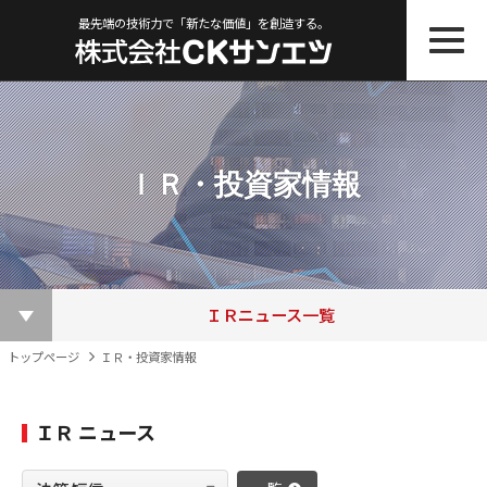
最先端の技術力で「新たな価値」を創造する。
ＩＲ・投資家情報
株主総会関連資料
ＩＲニュース一覧
その他ＩＲ資料
適時開示書類
株主優待制度
株価情報
決算短信
電子公告
トップページ
ＩＲ・投資家情報
ＩＲ ニュース