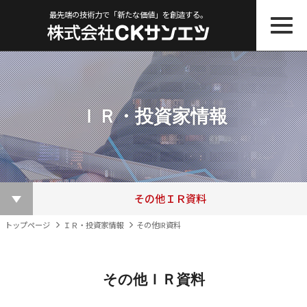
最先端の技術力で「新たな価値」を創造する。
ＩＲ・投資家情報
株主総会関連資料
ＩＲニュース一覧
その他ＩＲ資料
適時開示書類
株主優待制度
株価情報
決算短信
電子公告
トップページ
ＩＲ・投資家情報
その他IR資料
その他ＩＲ資料