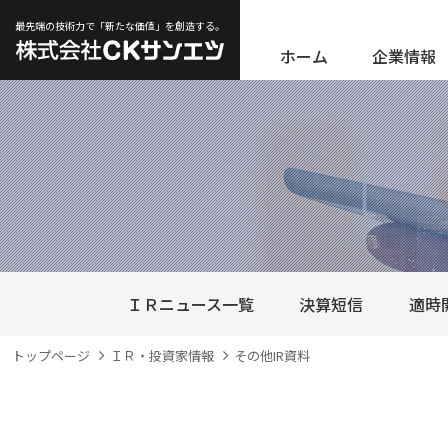
最先端の技術力で「新たな価値」を創造する。
ホーム
企業情報
ＩＲニュース一覧
決算短信
適時
トップページ
ＩＲ・投資家情報
その他IR資料