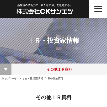
最先端の技術力で「新たな価値」を創造する。
ＩＲ・投資家情報
株主総会関連資料
ＩＲニュース一覧
その他ＩＲ資料
適時開示書類
株主優待制度
株価情報
決算短信
電子公告
トップページ
ＩＲ・投資家情報
その他IR資料
その他ＩＲ資料