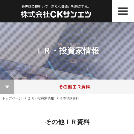
最先端の技術力で「新たな価値」を創造する。
ＩＲ・投資家情報
株主総会関連資料
ＩＲニュース一覧
その他ＩＲ資料
適時開示書類
株主優待制度
株価情報
決算短信
電子公告
トップページ
ＩＲ・投資家情報
その他IR資料
その他ＩＲ資料