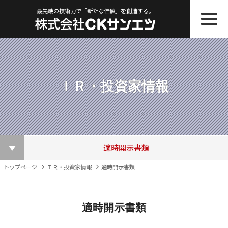
最先端の技術力で「新たな価値」を創造する。
ＩＲ・投資家情報
株主総会関連資料
ＩＲニュース一覧
その他ＩＲ資料
適時開示書類
株主優待制度
株価情報
決算短信
電子公告
トップページ
ＩＲ・投資家情報
適時開示書類
適時開示書類