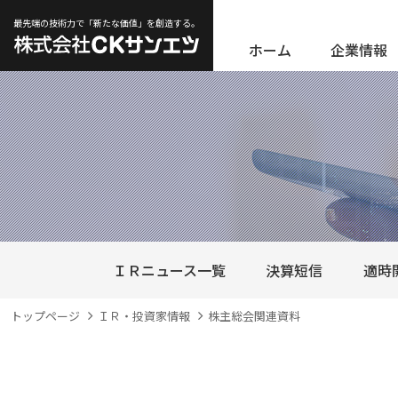
最先端の技術力で「新たな価値」を創造する。
ホーム
企業情報
ＩＲニュース一覧
決算短信
適時
トップページ
ＩＲ・投資家情報
株主総会関連資料