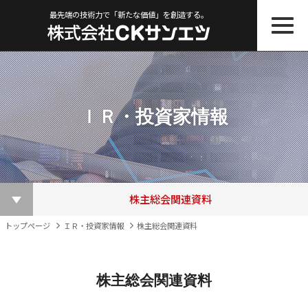
最先端の技術力で「新たな価値」を創造する。
ＩＲ・投資家情報
株主総会関連資料
ＩＲニュース一覧
その他ＩＲ資料
適時開示書類
株主優待制度
株価情報
決算短信
電子公告
トップページ
ＩＲ・投資家情報
株主総会関連資料
株主総会関連資料