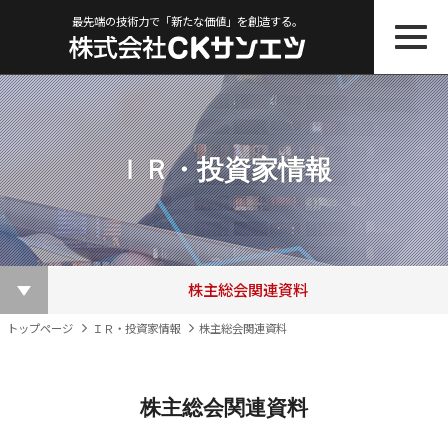
最先端の技術力で「新たな価値」を創造する。
ＩＲ・投資家情報
株主総会関連資料
ＩＲニュース一覧
その他ＩＲ資料
適時開示書類
株主優待制度
株価情報
決算短信
電子公告
トップページ
ＩＲ・投資家情報
株主総会関連資料
株主総会関連資料