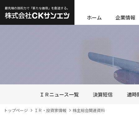
最先端の技術力で「新たな価値」を創造する。
ホーム
企業情報
ＩＲニュース一覧
決算短信
適時
トップページ
ＩＲ・投資家情報
株主総会関連資料