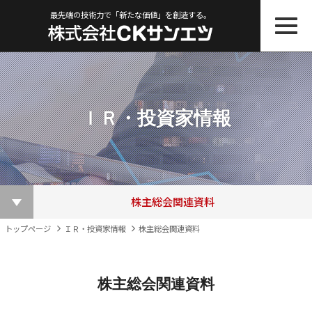
最先端の技術力で「新たな価値」を創造する。
ＩＲ・投資家情報
株主総会関連資料
ＩＲニュース一覧
その他ＩＲ資料
適時開示書類
株主優待制度
株価情報
決算短信
電子公告
トップページ
ＩＲ・投資家情報
株主総会関連資料
株主総会関連資料