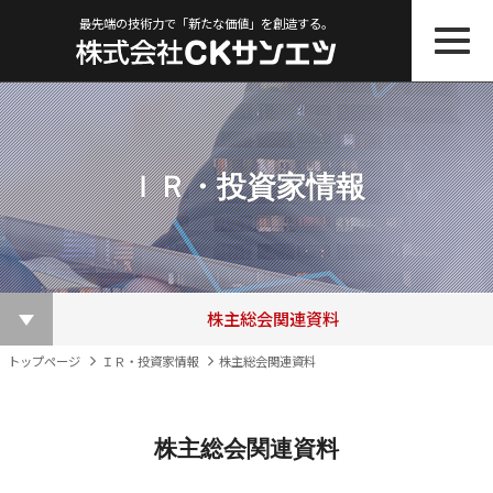
最先端の技術力で「新たな価値」を創造する。
ＩＲ・投資家情報
株主総会関連資料
ＩＲニュース一覧
その他ＩＲ資料
適時開示書類
株主優待制度
株価情報
決算短信
電子公告
トップページ
ＩＲ・投資家情報
株主総会関連資料
株主総会関連資料