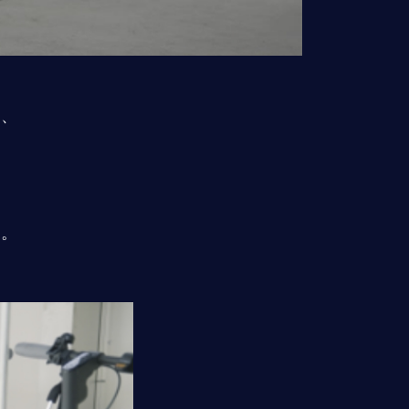
め、
。
す。