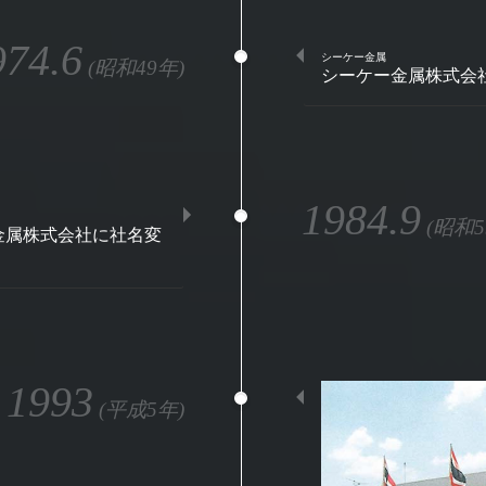
974.6
シーケー金属
(昭和49年)
シーケー金属株式会
1984.9
(昭和5
金属株式会社に社名変
1993
(平成5年)