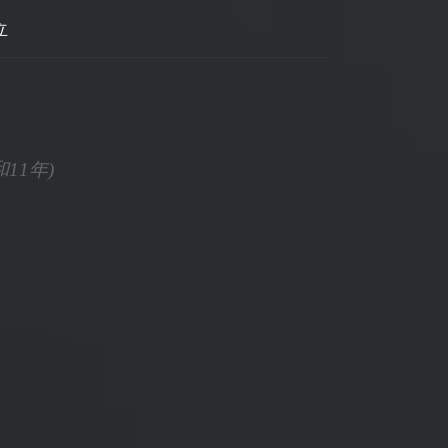
立
和11年)