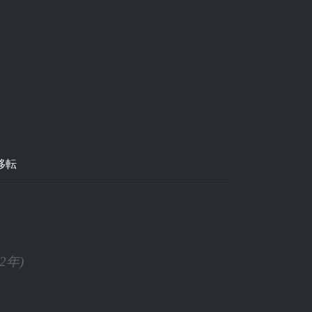
移転
2年)