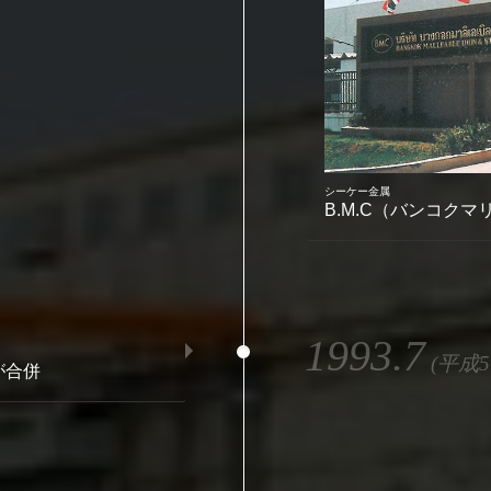
シーケー金属
B.M.C（バンコク
1993.7
(平成5
が合併