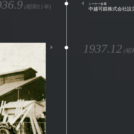
936.9
シーケー金属
(昭和11年)
中越可鍛株式会社設
1937.12
(昭