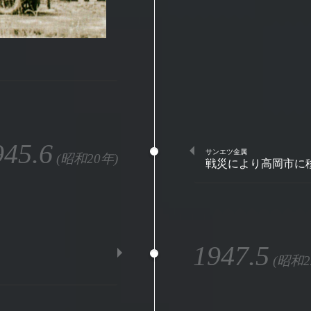
945.6
サンエツ金属
(昭和20年)
戦災により高岡市に
1947.5
(昭和2