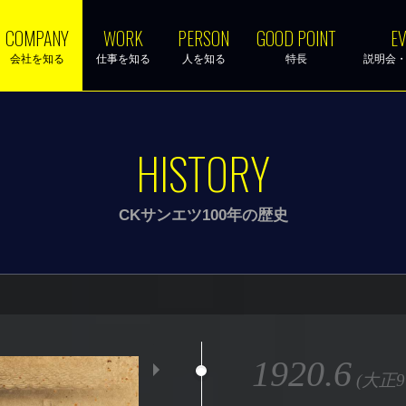
COMPANY
WORK
PERSON
GOOD POINT
EV
会社を知る
仕事を知る
人を知る
特長
説明会
HISTORY
CKサンエツ100年の歴史
1920.6
(大正9