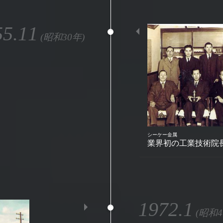
55.11
(昭和30年)
シーケー金属
業界初の工業技術院
1972.1
(昭和4