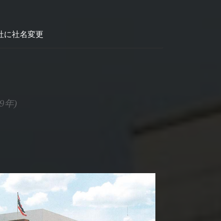
社に社名変更
9年)